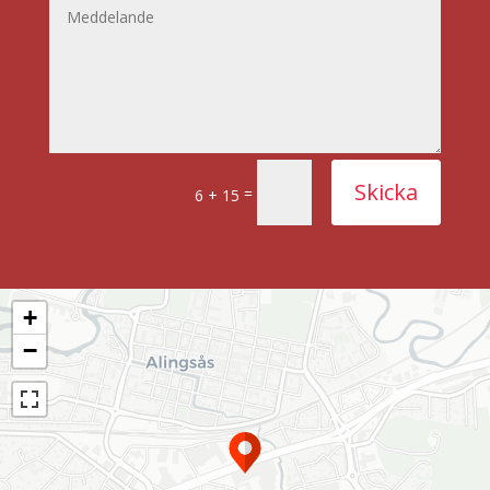
Skicka
=
6 + 15
+
−