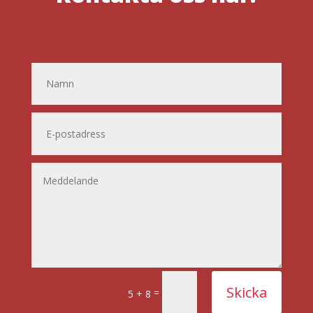
Skicka
=
5 + 8