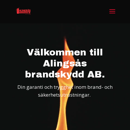
Videospelare
Välkommen till
Alingsås
brandskydd AB.
Din garanti och trygghet inom brand- och
säkerhetsutrustningar.