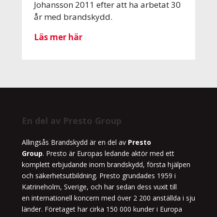
Johansson 2011 efter att ha arbetat 30
år med brandskydd.
Läs mer här
En del av Presto Group
Allingsås Brandskydd är en del av
Presto
Group
.
P
resto är Europas ledande aktör med ett
komplett erbjudande inom brandskydd, första hjälpen
och säkerhetsutbildning. Presto grundades 1959 i
Katrineholm, Sverige, och har sedan dess vuxit till
en
internationell
koncern med
över
2 200 anställda
i sju
länder
. Företaget har cirka
150
000 kunder i Europa